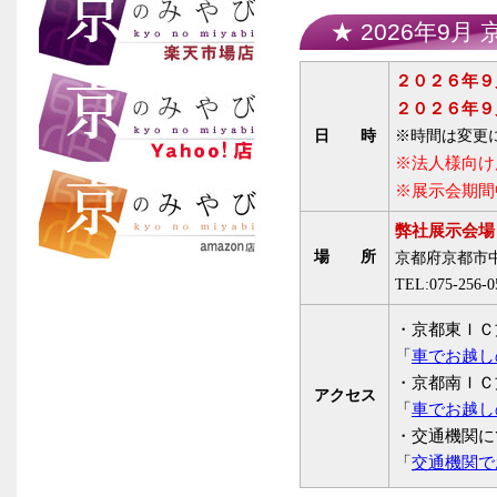
★ 2026年9月
２０２６年９
２０２６年９
日 時
※時間は変更
※法人様向け
※展示会期間
弊社展示会場
場 所
京都府京都市中
TEL:075-256-0
・京都東ＩＣ
「
車でお越し
・京都南ＩＣ
アクセス
「
車でお越し
・交通機関に
「
交通機関で