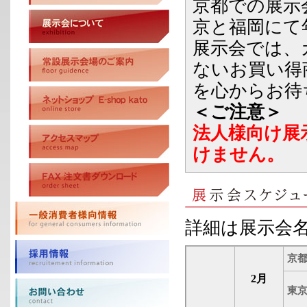
京都での展示
京と福岡にて
展示会では、
ないお買い得
を心からお待
＜ご注意＞
法人様向け展
けません。
詳細は展示会
京都
2月
東京